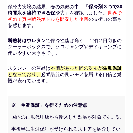
保冷力実験の結果、春の気候の中、「
保冷剤３つで38
時間氷を維持できる保冷力
」を確認しました。
世界で
初めて真空断熱ボトルを開発した企業
の技術力の高さ
を感じます。
断熱材はウレタン
で保冷性能は高く、１泊２日向きの
クーラーボックスで、ソロキャンプやデイキャンプに
使いやすい大きさです。
スタンレーの商品は
不備があった際の対応が
生涯保証
となっており、
必ず品質の良いモノを届ける自信と覚
悟が表れています。
※「生涯保証」を得るための注意点
国内の正規代理店から輸入した製品が対象です。記
事後半に生涯保証が受けられるストアを紹介してい