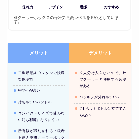
保冷力
デザイン
運搬
おすすめ
※クーラーボックスの保冷力最高レベルを10点としていま
す。
メリット
デメリット
二重断熱＆ウレタンで快適
２人分は入らないので、サ
な保冷力
ブクーラーと併用する必要
がある
密閉性が高い
パッキンが外れやすい？
持ちやすいハンドル
２Lペットボトルは立てて入
コンパクトサイズで使わな
らない
い時も邪魔になりにくい
所有欲が満たされる上級者
も選ぶ本格クーラーボック