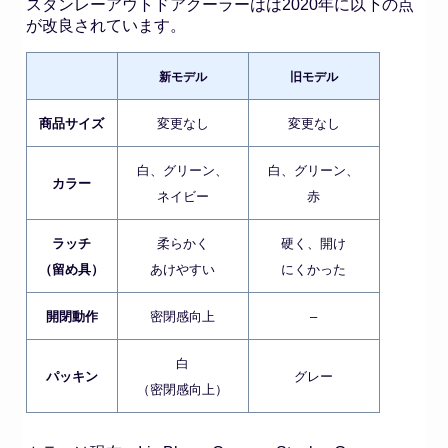
スタンレーアウトドアクーラーはは2020年に以下の点
が改良されています。
新モデル
旧モデル
商品サイズ
変更なし
変更なし
白、グリーン、
白、グリーン、
カラー
ネイビー
赤
ラッチ
柔らかく
硬く、開け
（留め具）
あけやすい
にくかった
開閉動作
密閉感向上
–
白
パッキン
グレー
（密閉感向上）