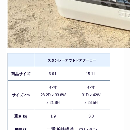
スタンレーアウトドアクーラー
商品サイズ
6.6 L
15.1 L
外寸
外寸
サイズ cm
28.2D x 33.8W
31D x 42W
x 21.8H
x 28.5H
重さ kg
1.9
3.0
二重断熱構造、ウレタン
断熱材