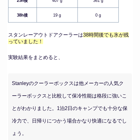
25h後
407 g
361 g
38h後
19 g
0 g
スタンレーアウトドアクーラーは
38時間後でも氷が残
っていました！
実験結果をまとめると、
Stanleyのクーラーボックスは他メーカーの人気ク
ーラーボックスと比較して保冷性能は格段に強いこ
とがわかりました。1泊2日のキャンプでも十分な保
冷力で、日帰りにつかう場合かなり快適になるでし
ょう。