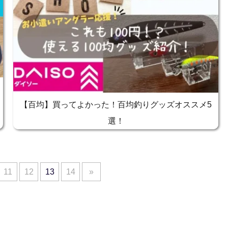
【百均】買ってよかった！百均釣りグッズオススメ5
選！
11
12
13
14
»