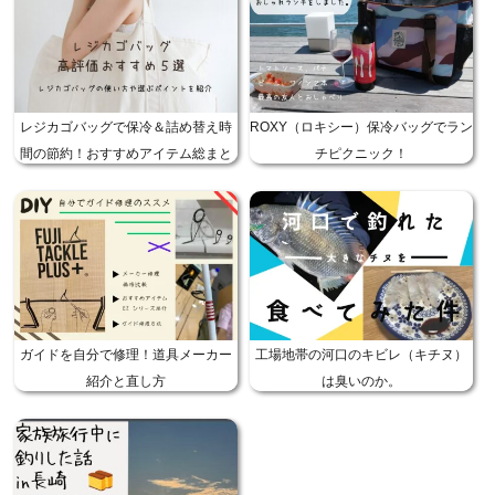
レジカゴバッグで保冷＆詰め替え時
ROXY（ロキシー）保冷バッグでラン
間の節約！おすすめアイテム総まと
チピクニック！
め
ガイドを自分で修理！道具メーカー
工場地帯の河口のキビレ（キチヌ）
紹介と直し方
は臭いのか。