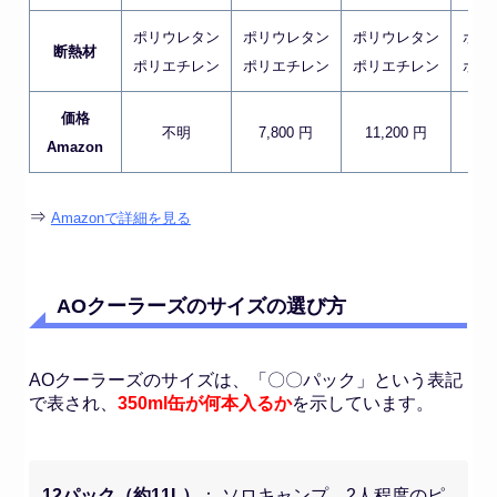
ポリウレタン
ポリウレタン
ポリウレタン
ポリ
断熱材
ポリエチレン
ポリエチレン
ポリエチレン
ポリ
価格
不明
7,800 円
11,200 円
14
Amazon
⇒
Amazonで詳細を見る
AOクーラーズのサイズの選び方
AOクーラーズのサイズは、「〇〇パック」という表記
で表され、
350ml缶が何本入るか
を示しています。
12パック（約11L）
： ソロキャンプ、2人程度のピ