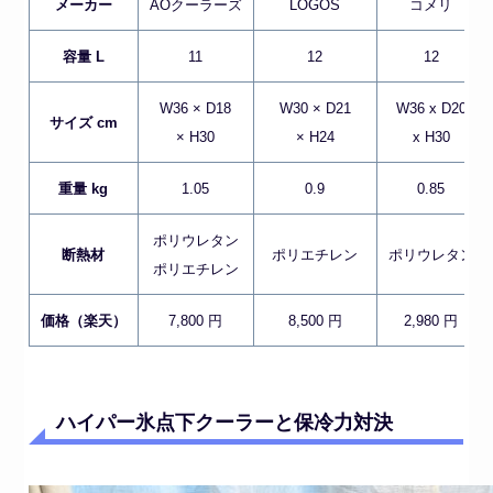
メーカー
AOクーラーズ
LOGOS
コメリ
容量 L
11
12
12
W36 × D18
W30 × D21
W36 x D20
サイズ cm
× H30
× H24
x H30
重量 kg
1.05
0.9
0.85
ポリウレタン
断熱材
ポリエチレン
ポリウレタン
ポリエチレン
価格（楽天）
7,800 円
8,500 円
2,980 円
ハイパー氷点下クーラーと保冷力対決