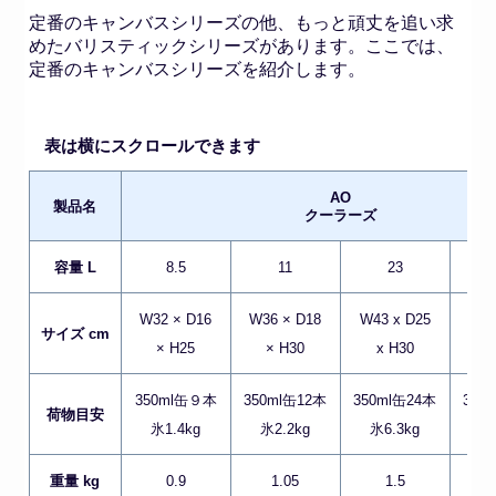
定番のキャンバスシリーズの他、もっと頑丈を追い求
めたバリスティックシリーズがあります。ここでは、
定番のキャンバスシリーズを紹介します。
表は横にスクロールできます
AO
製品名
クーラーズ
容量 L
8.5
11
23
W32 × D16
W36 × D18
W43 x D25
W53
サイズ cm
× H25
× H30
x H30
x
350ml缶９本
350ml缶12本
350ml缶24本
350
荷物目安
氷1.4kg
氷2.2kg
氷6.3kg
氷
重量 kg
0.9
1.05
1.5