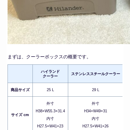
まずは、クーラーボックスの概要です。
ハイランド
ステンレススチールクーラー
クーラー
商品サイズ
25 L
29 L
外寸
外寸
H38×W55.3×31.4
H34×W49×31
サイズ cm
内寸
内寸
H27.5×W41×23
H27.5×W41×26