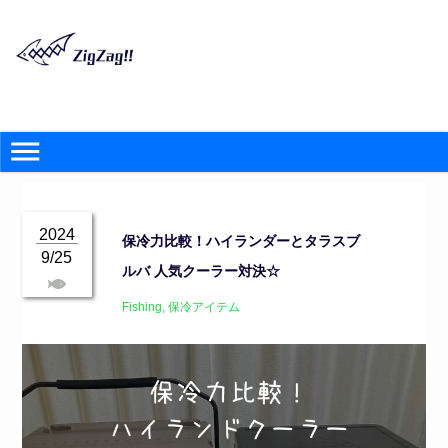
2024
保冷力比較！ハイランダーとタラスブ
9/25
ルバ 人気クーラー対決☆
Fishing
,
保冷アイテム