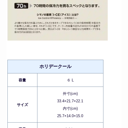
ホリデークール
容量
６ L
外寸(cm)
33.4×21.7×22.1
サイズ
内寸(cm)
25.7×14.0×15.0