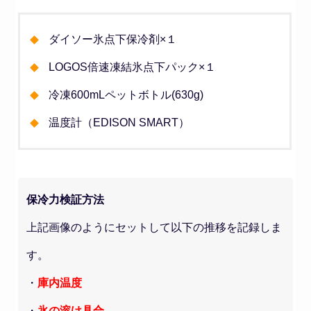
ダイソー氷点下保冷剤×１
LOGOS倍速凍結氷点下パック×１
冷凍600mLペットボトル(630g)
温度計（EDISON SMART）
保冷力検証方法
上記画像のようにセットして以下の推移を記録しま
す。
・
庫内温度
・
氷の溶け具合