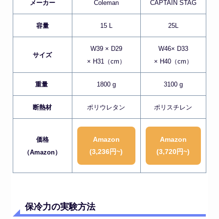
メーカー
Coleman
CAPTAIN STAG
容量
15 L
25L
W39 × D29
W46× D33
サイズ
× H31（cm）
× H40（cm）
重量
1800 g
3100 g
断熱材
ポリウレタン
ポリスチレン
Amazon
Amazon
価格
(3,236円~)
(3,720円~)
（Amazon）
保冷力の実験方法