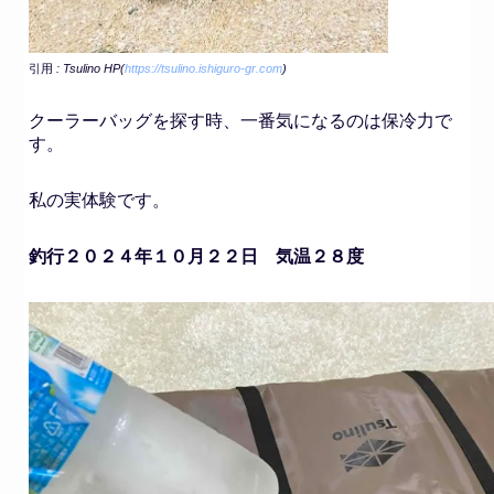
引用
: Tsulino HP(
https://tsulino.ishiguro-gr.com
)
クーラーバッグを探す時、一番気になるのは保冷力で
す。
私の実体験です。
釣行２０２４年１０月２２日 気温２８度