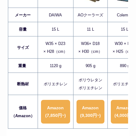
メーカー
DAIWA
AOクーラーズ
Coleman
容量
15 L
11 L
15 L
W35 × D23
W36× D18
W30 × D25
サイズ
× H28（cm）
× H30（cm）
× H25（cm
重量
1120 g
905 g
890 g
ポリウレタン
断熱材
ポリエチレン
ポリエチレ
ポリエチレン
Amazon
Amazon
Amazon
価格
(7,850円~)
(9,300円~)
(4,000円~)
（Amazon）