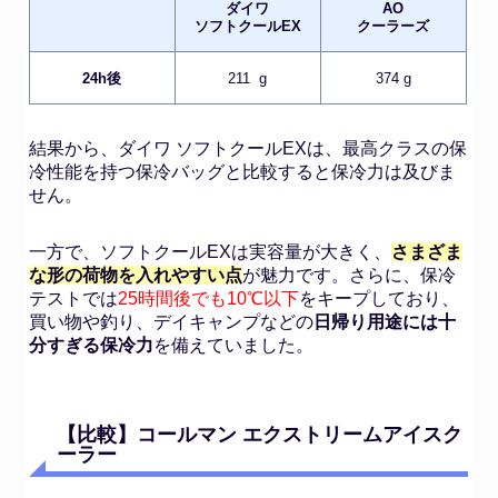
ダイワ
AO
ソフトクールEX
クーラーズ
24h後
211 g
374 g
結果から、ダイワ ソフトクールEXは、最高クラスの保
冷性能を持つ保冷バッグと比較すると保冷力は及びま
せん。
一方で、ソフトクールEXは実容量が大きく、
さまざま
な形の荷物を入れやすい点
が魅力です。さらに、保冷
テストでは
25時間後でも10℃以下
をキープしており、
買い物や釣り、デイキャンプなどの
日帰り用途には十
分すぎる保冷力
を備えていました。
【比較】コールマン エクストリームアイスク
ーラー