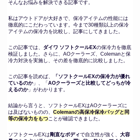
そんなお悩みを解決できる記事です。
私はアウトドアが大好きで、保冷アイテムの性能には
徹底的にこだわっています。今まで30種類以上の保冷
アイテムの保冷力を比較し、記事にしてきました。
この記事では、
ダイワ ソフトクールEX
の保冷力を徹底
検証しました。さらに、AOクーラーズ、Colemanと保
冷力対決を実施し、その差を徹底的に比較しました。
この記事を読めば、
「ソフトクールEXの保冷力が優れ
ているのか
」、「
AOクーラーズと比較してどっちが冷
えるのか
」がわかります。
結論から言うと、ソフトクールEXはAOクーラーズに
は及ばないものの、
Colemanの高保冷保冷バッグと同
等の保冷力をもつ
ことが確認できました。
ソフトクールEXは
剛直なボディ
で自立性が強く、
大容