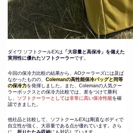
ダイワ ソフトクールEXは
「大容量と高保冷」を備えた
実用性に優れたソフトクーラー
です。
今回の保冷力比較の結果から、AOクーラーズには及ば
なかったものの、
Colemanの高性能保冷バッグと同等
の保冷力
を発揮しました。また、Colemanの人気クー
ラーボックスとの保冷力比較では、差をつけて勝利
し、
ソフトクーラーとしては非常に高い保冷性能
を確
認できました。
他社品と比較して、ソフトクールEXは剛直なボディで
自立性が強く、大容量である点が優れています。さら
に、
折りたたみ収納
にも対応しています。