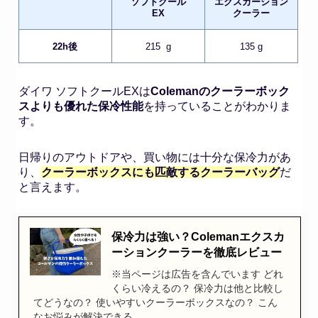
ソフトクール
エクスカーション
EX
クーラー
22h後
215 g
135 g
ダイワ ソフトクールEXは
Colemanのクーラーボック
スよりも優れた保冷性能
を持っていることがわかりま
す。
日帰りのアウトドアや、買い物には十分な保冷力があ
り、
クーラーボックスにも匹敵するクーラーバッグ
だ
と言えます。
保冷力は強い？Colemanエクスカ
ーションクーラーを徹底レビュー
※当ページは広告を含んでいます どれ
くらい冷えるの？ 保冷力は他と比較し
てどうなの？ 使いやすいクーラーボックスなの？ こん
なお悩みが解決できる…