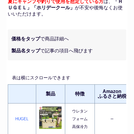
夏にキャンプや釣りで使用を想定している方
は、
「Ｈ
ＵＧＥＬ」「ホリデークール」
が不安や後悔なくお使
いいただけます。
価格をタップ
で商品詳細へ
製品名タップ
で記事の項目へ飛びます
表は横にスクロールできます
Amazon
製品
特徴
ふるさと納税
ウレタン
–
HUGEL
フォーム
高保冷力