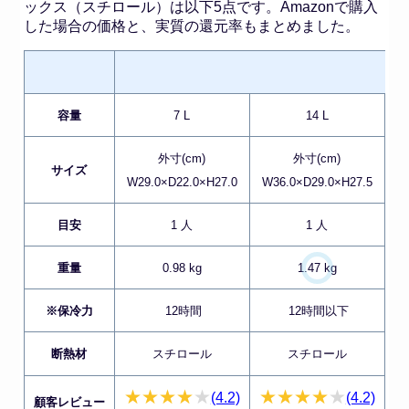
ックス（スチロール）は以下5点です。Amazonで購入
した場合の価格と、実質の還元率もまとめました。
容量
7 L
14 L
外寸(cm)
外寸(cm)
サイズ
W29.0×D22.0×H27.0
W36.0×D29.0×H27.5
W
目安
1 人
1 人
重量
0.98 kg
1.47 kg
※保冷力
12時間
12時間以下
断熱材
スチロール
スチロール
(4.2)
(4.2)
顧客レビュー