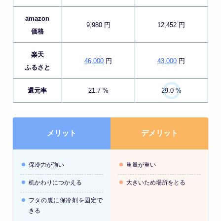
amazon
9,980 円
12,452 円
価格
楽天
46,000
円
43,000
円
ふるさと
還元率
21.7 %
29.0 %
メリット
デメリット
保冷力が強い
重量が重い
机かわりにつかえる
大きいため場所をとる
フタの裏に保冷剤を固定で
きる