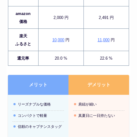
amazon
2,000 円
2,491 円
価格
楽天
10,000
円
11,000
円
ふるさと
還元率
20.0 %
22.6 %
メリット
デメリット
リーズナブルな価格
肩紐が細い
コンパクトで軽量
真夏日に一日持たない
信頼のキャプテンスタッグ