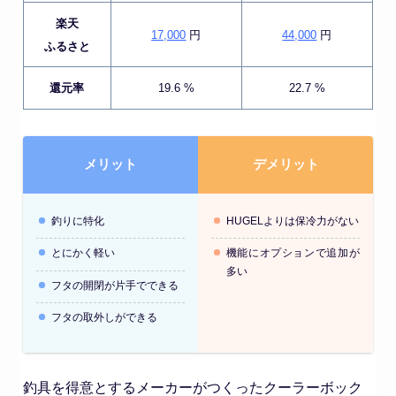
楽天
17,000
円
44,000
円
ふるさと
還元率
19.6 %
22.7 %
メリット
デメリット
釣りに特化
HUGELよりは保冷力がない
とにかく軽い
機能にオプションで追加が
多い
フタの開閉が片手でできる
フタの取外しができる
釣具を得意とするメーカーがつくったクーラーボック