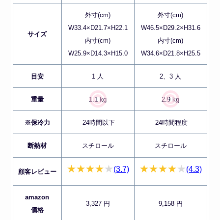
外寸(cm)
外寸(cm)
W33.4×D21.7×H22.1
W46.5×D29.2×H31.6
サイズ
内寸(cm)
内寸(cm)
W25.9×D14.3×H15.0
W34.6×D21.8×H25.5
目安
1 人
2、3 人
重量
1.1 kg
2.9 kg
※保冷力
24時間以下
24時間程度
断熱材
スチロール
スチロール
(3.7)
(4.3)
顧客レビュー
amazon
3,327 円
9,158 円
価格