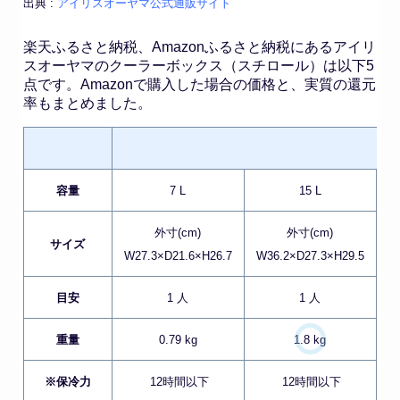
出典 :
アイリスオーヤマ公式通販サイト
楽天ふるさと納税、Amazonふるさと納税にあるアイリ
スオーヤマのクーラーボックス（スチロール）は以下5
点です。Amazonで購入した場合の価格と、実質の還元
率もまとめました。
容量
7 L
15 L
外寸(cm)
外寸(cm)
サイズ
W27.3×D21.6×H26.7
W36.2×D27.3×H29.5
W
目安
1 人
1 人
重量
0.79 kg
1.8 kg
※保冷力
12時間以下
12時間以下