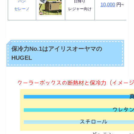
バン
日帰り
10,000
円~
セレーノ
レジャー向け
保冷力No.1はアイリスオーヤマの
HUGEL