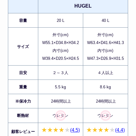
HUGEL
容量
20 L
40 L
外寸(cm)
外寸(cm)
W55.1×D34.8×H34.2
W63.4×D41.6×H41.3
サイズ
内寸(cm)
内寸(cm)
W39.4×D20.5×H24.5
W47.3×D26.9×H31.5
目安
２～３人
４人以上
重量
5.5 kg
8.6 kg
※保冷力
24時間以上
24時間以上
断熱材
ウレタン
ウレタン
(4.5)
(4.4)
顧客レビュー