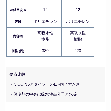
12
12
凍結目安 h
ポリエチレン
ポリエチレン
容器
高吸水性
高吸水性
内容物
樹脂
樹脂
330
220
価格 (円)
要点比較
・３COINSとダイソーのLが同じ大きさ
・保冷剤の中身は吸水性高分子と水等