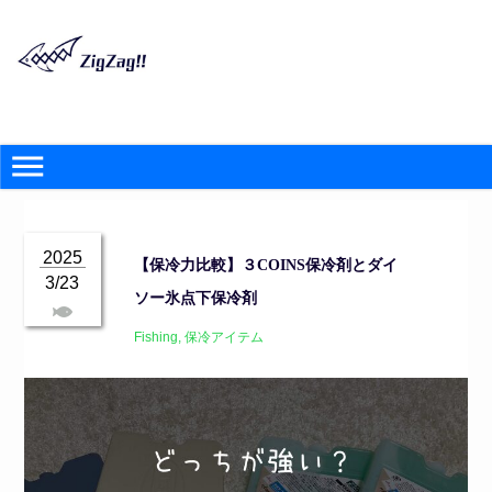
2025
【保冷力比較】３COINS保冷剤とダイ
3/23
ソー氷点下保冷剤
Fishing
,
保冷アイテム