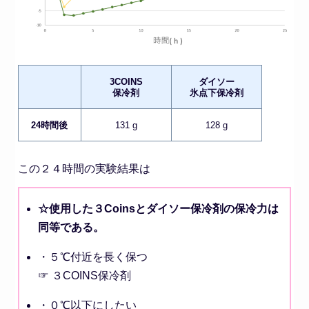
3COINS
ダイソー
保冷剤
氷点下保冷剤
24時間後
131 g
128 g
この２４時間の実験結果は
☆使用した３Coinsとダイソー保冷剤の保冷力は
同等である。
・５℃付近を長く保つ
☞ ３COINS保冷剤
・０℃以下にしたい