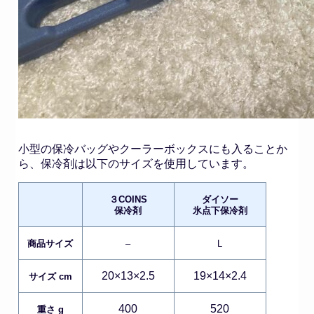
小型の保冷バッグやクーラーボックスにも入ることか
ら、保冷剤は以下のサイズを使用しています。
３COINS
ダイソー
保冷剤
氷点下保冷剤
商品サイズ
–
L
20×13×2.5
19×14×2.4
サイズ cm
400
520
重さ g