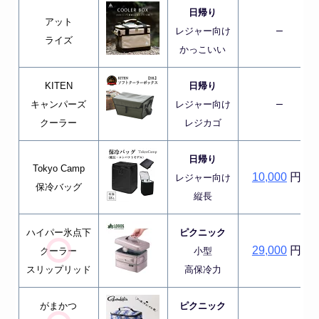
日帰り
アット
–
レジャー向け
ライズ
かっこいい
KITEN
日帰り
–
キャンパーズ
レジャー向け
クーラー
レジカゴ
日帰り
Tokyo Camp
10,000
円~
レジャー向け
保冷バッグ
縦長
ハイパー氷点下
ピクニック
29,000
円~
クーラー
小型
スリップリッド
高保冷力
がまかつ
ピクニック