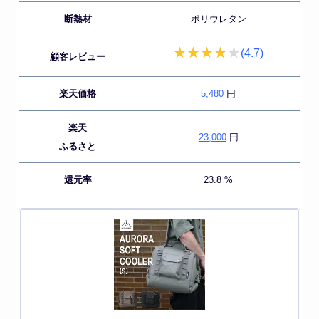
断熱材
ポリウレタン
(4.7)
顧客レビュー
楽天価格
5,480
円
楽天
23,000
円
ふるさと
還元率
23.8 %