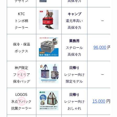
デザイン
高保冷力
KTC
キャンプ
–
トンボ柄
還元率高い
クーラー
高保冷力
業務用
保冷・保温
96,000
円
スチロール
ボックス
高保冷力
神戸限定
日帰り
–
ファミリア
レジャー向け
保冷バッグ
限定モデル
LOGOS
日帰り
15,000
円~
氷点下パック
レジャー向け
抗菌クーラー
おしゃれ