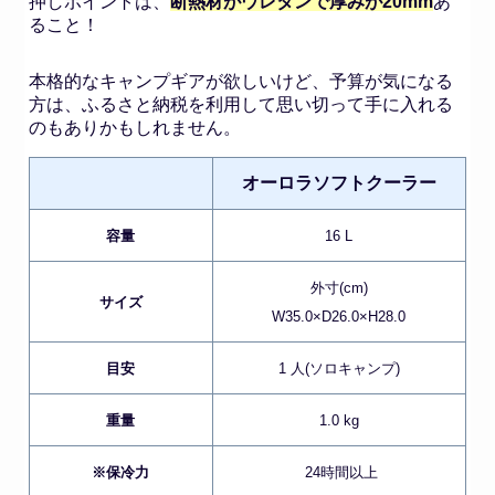
押しポイントは、
断熱材がウレタンで厚みが20mm
あ
ること！
本格的なキャンプギアが欲しいけど、予算が気になる
方は、ふるさと納税を利用して思い切って手に入れる
のもありかもしれません。
オーロラソフトクーラー
容量
16 L
外寸(cm)
サイズ
W35.0×D26.0×H28.0
目安
1 人(ソロキャンプ)
重量
1.0 kg
※保冷力
24時間以上