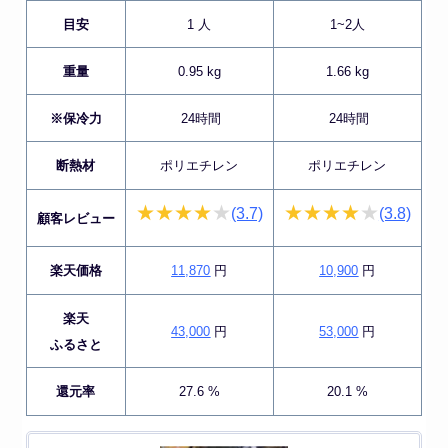
目安
1 人
1~2人
重量
0.95 kg
1.66 kg
※保冷力
24時間
24時間
断熱材
ポリエチレン
ポリエチレン
(3.7)
(3.8)
顧客レビュー
楽天価格
11,870
円
10,900
円
楽天
43,000
円
53,000
円
ふるさと
還元率
27.6 %
20.1 %