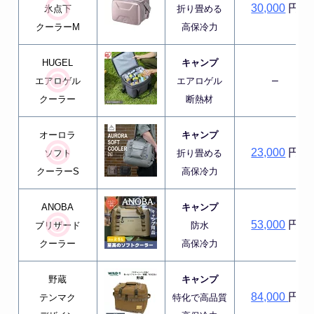
30,000
円
氷点下
折り畳める
クーラーM
高保冷力
HUGEL
キャンプ
–
エアロゲル
エアロゲル
クーラー
断熱材
オーロラ
キャンプ
23,000
円
ソフト
折り畳める
クーラーS
高保冷力
ANOBA
キャンプ
53,000
円
ブリザード
防水
クーラー
高保冷力
野蔵
キャンプ
84,000
円
テンマク
特化で高品質