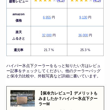
(4.3)
(4.3)
顧客レビュー
amazon
6,955
円
9,130
円
価格
楽天
32,000
円
36,000
円
ふるさと
還元率
21.7 %
25.3 %
ハイパー氷点下クーラーをもっと知りたい方はレビュ
ー記事をチェックしてください。他のクーラーバッグ
と保冷力比較や、外観写真など詳細に書いています。
【保冷力レビュー】デメリットも
みましたか？ハイパー氷点下クー
ラーM