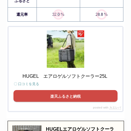
ふるさと
還元率
32.0 %
28.8 %
HUGEL エアロゲルソフトクーラー25L
〇 口コミを見る
楽天ふるさと納税
posted with
カエレバ
HUGELエアロゲルソフトクーラ