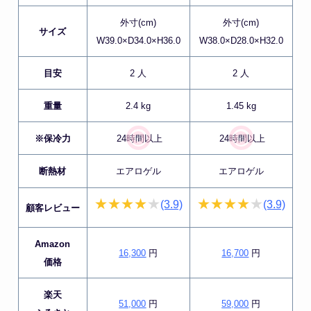
外寸(cm)
外寸(cm)
サイズ
W39.0×D34.0×H36.0
W38.0×D28.0×H32.0
目安
2 人
2 人
重量
2.4 kg
1.45 kg
※保冷力
24時間以上
24時間以上
断熱材
エアロゲル
エアロゲル
(3.9)
(3.9)
顧客レビュー
Amazon
16,300
円
16,700
円
価格
楽天
51,000
円
59,000
円