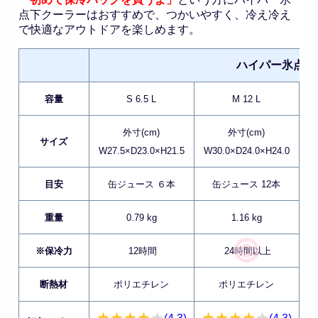
点下クーラーはおすすめで、つかいやすく、冷え冷え
で快適なアウトドアを楽しめます。
ハイパー氷点下
容量
S 6.5 L
M 12 L
外寸(cm)
外寸(cm)
サイズ
W27.5×D23.0×H21.5
W30.0×D24.0×H24.0
W
目安
缶ジュース ６本
缶ジュース 12本
重量
0.79 kg
1.16 kg
※保冷力
12時間
24時間以上
断熱材
ポリエチレン
ポリエチレン