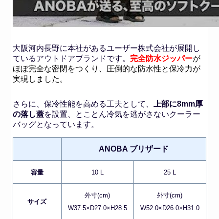
大阪河内長野に本社があるユーザー株式会社が展開し
ているアウトドアブランドです。
完全防水ジッパー
が
ほぼ完全な密閉をつくり、圧倒的な防水性と保冷力が
実現しました。
さらに、保冷性能を高める工夫として、
上部に8mm厚
の落し蓋
を設置、とことん冷気を逃がさないクーラー
バッグとなっています。
ANOBA ブリザード
容量
10 L
25 L
外寸(cm)
外寸(cm)
サイズ
W37.5×D27.0×H28.5
W52.0×D26.0×H31.0