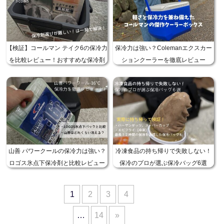
【検証】コールマン テイク6の保冷力
保冷力は強い？Colemanエクスカー
を比較レビュー！おすすめな保冷剤
ションクーラーを徹底レビュー
サイズを紹介！
山善 パワークールの保冷力は強い？
冷凍食品の持ち帰りで失敗しない！
ロゴス氷点下保冷剤と比較レビュー
保冷のプロが選ぶ保冷バッグ6選
1
2
3
4
…
14
»